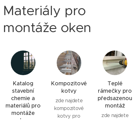
Materiály pro
montáže oken
Katalog
Kompozitové
Teplé
stavební
kotvy
rámečky pro
chemie a
předsazenou
zde najdete
materiálů pro
montáž
kompozitové
montáže
zde najdete
kotvy pro
oken
rámečky
předsazenou
zde najdete
WINFRAMER
montáž oken a
katalog našich