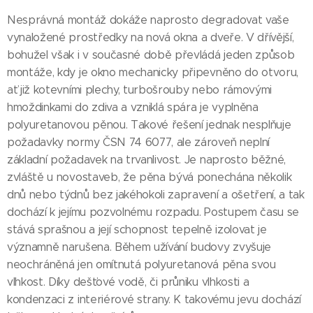
Nesprávná montáž dokáže naprosto degradovat vaše
vynaložené prostředky na nová okna a dveře. V dřívější,
bohužel však i v současné době převládá jeden způsob
montáže, kdy je okno mechanicky připevněno do otvoru,
ať již kotevními plechy, turbošrouby nebo rámovými
hmoždinkami do zdiva a vzniklá spára je vyplněna
polyuretanovou pěnou. Takové řešení jednak nesplňuje
požadavky normy ČSN 74 6077, ale zároveň neplní
základní požadavek na trvanlivost. Je naprosto běžné,
zvláště u novostaveb, že pěna bývá ponechána několik
dnů nebo týdnů bez jakéhokoli zapravení a ošetření, a tak
dochází k jejímu pozvolnému rozpadu. Postupem času se
stává sprašnou a její schopnost tepelně izolovat je
významně narušena. Během užívání budovy zvyšuje
neochráněná jen omítnutá polyuretanová pěna svou
vlhkost. Díky dešťové vodě, či průniku vlhkosti a
kondenzaci z interiérové strany. K takovému jevu dochází