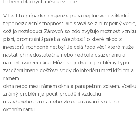
během chladných měsíců v roce.
V těchto případech nejenže pěna neplní svou základní
tepelněizolační schopnost, ale stává se z ní tepelný vodič,
což je nežádoucí. Zároveň se zde zvyšuje možnost vzniku
plísní, promrzání špalet a záležitostí, o které nikdo z
investorů rozhodně nestojí. Je celá řada věcí, která může
nastat při nedostatečně nebo nedbale osazenému a
namontovaném oknu. Může se jednat o problémy typu
zatečení hnané dešťové vody do interiéru mezi křídlem a
rámem
okna nebo mezi rámem okna a parapetním zdivem. Vcelku
známý problém je pocit proudění vzduchu
u zavřeného okna a nebo zkondenzovaná voda na
okenním rámu.