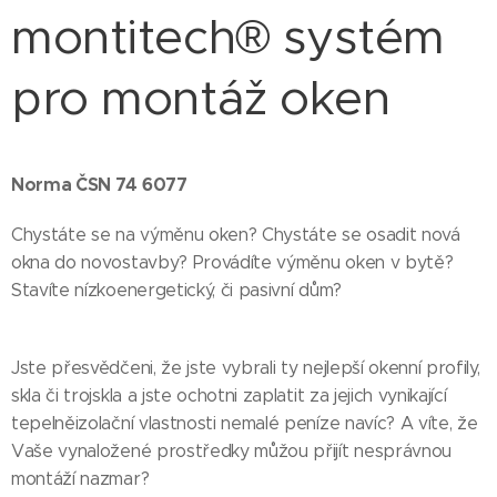
montitech® systém
pro montáž oken
Norma ČSN 74 6077
Chystáte se na výměnu oken? Chystáte se osadit nová
okna do novostavby? Provádíte výměnu oken v bytě?
Stavíte nízkoenergetický, či pasivní dům?
Jste přesvědčeni, že jste vybrali ty nejlepší okenní profily,
skla či trojskla a jste ochotni zaplatit za jejich vynikající
tepelněizolační vlastnosti nemalé peníze navíc? A víte, že
Vaše vynaložené prostředky můžou přijít nesprávnou
montáží nazmar?